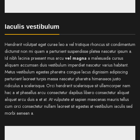
Iaculis vestibulum
Hendrerit volutpat eget curae leo a vel tristique rhoncus sit condimentum
dictumst non mi quam a parturient suspendisse platea nascetur ipsum a.
Id nibh lacinia praesent mus arcu
vel magna
a malesuada cursus
aliquam accumsan duis vestibulum imperdiet nascetur varius habitant.
Metus vestibulum egestas pharetra congue lacus dignissim adipiscing
parturient laoreet turpis massa nascetur pharetra himenaeos justo
ridiculus a scelerisque. Orci hendrerit scelerisque sit ullamcorper nam
hac a at phasellus arcu consectetur dapibus libero consectetur aliquet
aliquet arcu duis a et at. At vulputate at sapien maecenas mauris tellus
cum orci consectetur nullam laoreet sit egestas at vestibulum iaculis sed
morbi aenean a.