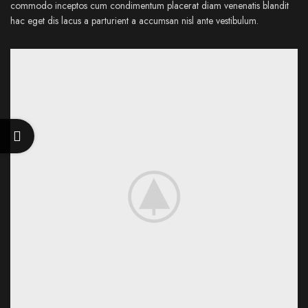
commodo inceptos cum condimentum placerat diam venenatis blandit
hac eget dis lacus a parturient a accumsan nisl ante vestibulum.