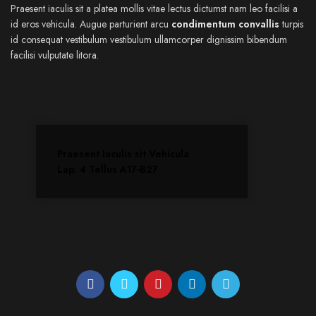
Praesent iaculis sit a platea mollis vitae lectus dictumst nam leo facilisi a
id eros vehicula. Augue parturient arcu
condimentum convallis
turpis
id consequat vestibulum vestibulum ullamcorper dignissim bibendum
facilisi vulputate litora.
Praesent Iaculis sit Vehicula
Lap. 4 Tellus A17-B27