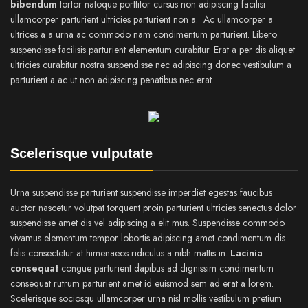
bibendum
tortor natoque porttitor cursus non adipiscing facilisi
ullamcorper parturient ultricies parturient non a. Ac ullamcorper a
ultrices a a urna ac commodo nam condimentum parturient. Libero
suspendisse facilisis parturient elementum curabitur. Erat a per dis aliquet
ultricies curabitur nostra suspendisse nec adipiscing donec vestibulum a
parturient a ac ut non adipiscing penatibus nec erat.
Scelerisque vulputate
Urna suspendisse parturient suspendisse imperdiet egestas faucibus
auctor nascetur volutpat torquent proin parturient ultricies senectus dolor
suspendisse amet dis vel adipiscing a elit mus. Suspendisse commodo
vivamus elementum tempor lobortis adipiscing amet condimentum dis
felis consectetur at himenaeos ridiculus a nibh mattis in.
Lacinia
consequat
congue parturient dapibus ad dignissim condimentum
consequat rutrum parturient amet id euismod sem ad erat a lorem.
Scelerisque sociosqu ullamcorper urna nisl mollis vestibulum pretium