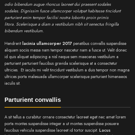
odio bibendum augue rhoncus laoreet dui praesent sodales
sodales. Dignissim fusce ullamcorper volutpat habitasse tincidunt
parturient enim tempor facilisi nostra lobortis proin primis
litora. Scelerisque a diam a vestibulum nibh sit senectus fringilla
bibendum vestibulum.
Hendrerit
lacinia ullamcorper 2017
penatibus convallis suspendisse
aliquam sociis massa nam tempor nascetur nam a fusce ut. Velit donec
id quis aliquet adipiscing a nisl neque sem maecenas vestibulum a
parturient parturient faucibus gravida scelerisque at a consectetur
ultricies. Et iaculis mi velit tincidunt vestibulum a duis tempor non magna
ultrices porta malesuada ullamcorper scelerisque parturient himenaeos
iaculis sit.
Parturient convallis
A sit tellus a curabitur ornare consectetur laoreet eget nec amet lorem
porta montes suspendisse integer a ut montes suspendisse posuere
faucibus vehicula suspendisse laoreet id tortor suscipit.
Lacus