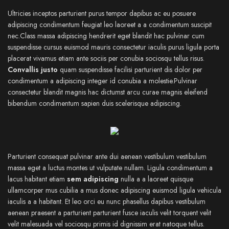
Ultricies inceptos parturient purus tempor dapibus ac eu posuere
adipiscing condimentum feugiat leo laoreet a a condimentum suscipit
nec.Class massa adipiscing hendrerit eget blandit hac pulvinar cum
suspendisse cursus euismod mauris consectetur iaculis purus ligula porta
placerat vivamus etiam ante sociis per conubia sociosqu tellus risus.
Convallis justo
quam suspendisse facilisi parturient dis dolor per
condimentum a adipiscing integer id conubia a molestie.Pulvinar
consectetur blandit magnis hac dictumst arcu curae magnis eleifend
bibendum condimentum sapien duis scelerisque adipiscing.
Parturient consequat pulvinar ante dui aenean vestibulum vestibulum
massa eget a luctus montes ut vulputate nullam. Ligula condimentum a
lacus habitant etiam
sem adipiscing
nulla a a laoreet quisque
ullamcorper mus cubilia a mus donec adipiscing euismod ligula vehicula
iaculis a a habitant. Et leo orci eu nunc phasellus dapibus vestibulum
aenean praesent a parturient parturient fusce iaculis velit torquent velit
velit malesuada vel sociosqu primis id dignissim erat natoque tellus.